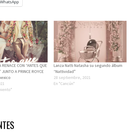
WhatsApp
A RENACE CON “ANTES QUE
Lanza Natti Natasha su segundo álbum
” JUNTO A PRINCE ROYCE
“Nattividad”
exico
28 septiembre, 2021
021
En "Cancún"
miento"
NTES