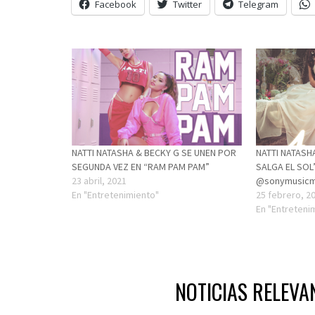
Facebook
Twitter
Telegram
NATTI NATASHA & BECKY G SE UNEN POR
NATTI NATASH
SEGUNDA VEZ EN “RAM PAM PAM”
SALGA EL SOL
23 abril, 2021
@sonymusicm
En "Entretenimiento"
25 febrero, 2
En "Entreteni
NOTICIAS RELEVA