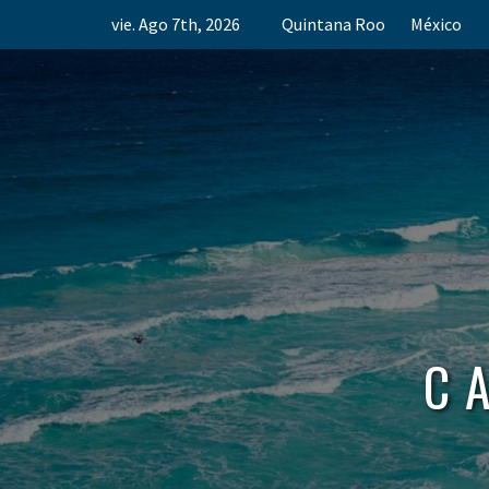
Skip
vie. Ago 7th, 2026
Quintana Roo
México
to
content
C