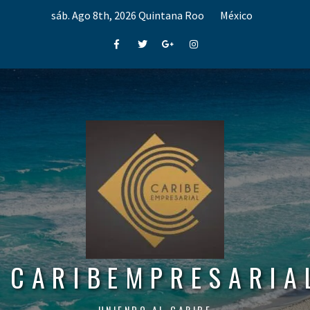
Skip
sáb. Ago 8th, 2026
Quintana Roo
México
to
content
Facebook
Twitter
Google+
Instagram
CARIBEMPRESARIA
UNIENDO AL CARIBE