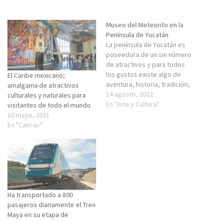
Museo del Meteorito en la
Península de Yucatán
La península de Yucatán es
poseedora de un sin número
de atractivos y para todos
los gustos existe algo de
El Caribe mexicano;
aventura, historia, tradición,
amalgama de atractivos
leyendas y hasta misticismo.
14 agosto, 2022
culturales y naturales para
Pero debido a la importancia
En "Arte y Cultura"
visitantes de todo el mundo
histórica de la península por
10 mayo, 2021
ser esta el lugar del impacto
En "Cancún"
del meteorito que extinguió a
los dinosaurios,…
Ha transportado a 800
pasajeros diariamente el Tren
Maya en su etapa de