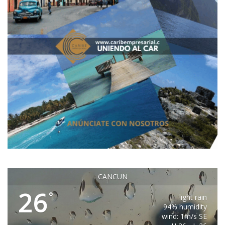
CANCUN
26
°
light rain
94% humidity
wind: 1m/s SE