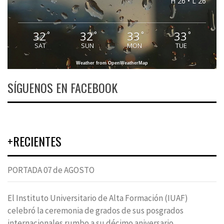
H 26 • L 26
32
32
33
33
°
°
°
°
SAT
SUN
MON
TUE
Weather from OpenWeatherMap
SÍGUENOS EN FACEBOOK
+RECIENTES
PORTADA 07 de AGOSTO
El Instituto Universitario de Alta Formación (IUAF)
celebró la ceremonia de grados de sus posgrados
internacionales rumbo a su décimo aniversario