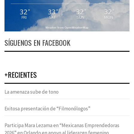
32
33
32
32
°
°
°
°
FRI
SAT
SUN
MON
Weather from OpenWeatherMap
SÍGUENOS EN FACEBOOK
+RECIENTES
La amenaza sube de tono
Exitosa presentación de “Filmonólogos”
Participa Mara Lezama en “Mexicanas Emprendedoras
2026” en Orlando en apoyo al liderazgo femenino