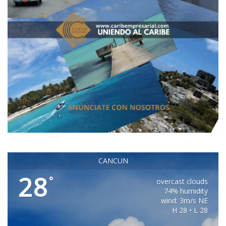
CANCUN
28
°
overcast clouds
74% humidity
wind: 3m/s NE
H 28 • L 28