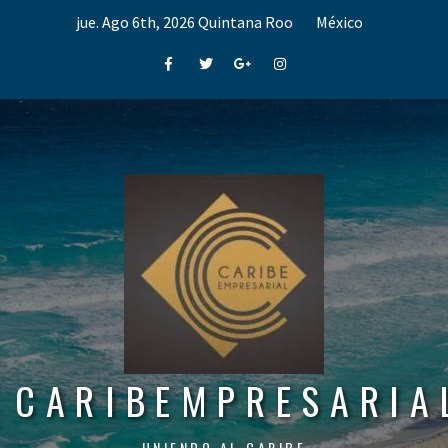
Skip
jue. Ago 6th, 2026
Quintana Roo
México
to
content
Facebook
Twitter
Google+
Instagram
CARIBEMPRESARIA
UNIENDO AL CARIBE