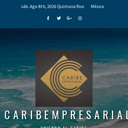
Skip
sáb. Ago 8th, 2026
Quintana Roo
México
to
content
Facebook
Twitter
Google+
Instagram
CARIBEMPRESARIA
UNIENDO AL CARIBE