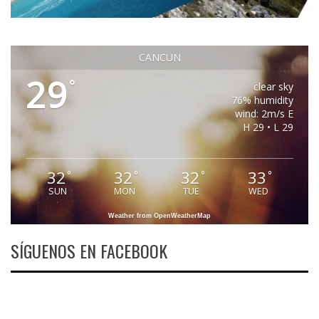
CANCUN
29
°
clear sky
76% humidity
wind: 2m/s E
H 29 • L 29
32
32
32
33
°
°
°
°
SUN
MON
TUE
WED
Weather from OpenWeatherMap
SÍGUENOS EN FACEBOOK