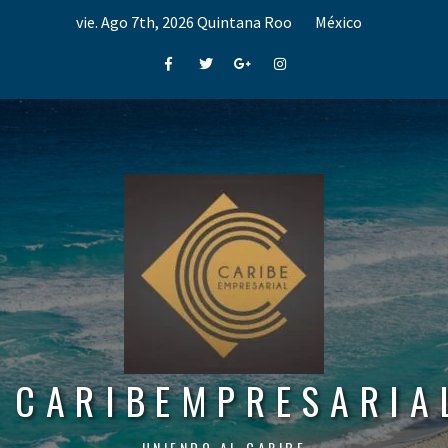
Skip
vie. Ago 7th, 2026
Quintana Roo
México
to
content
Facebook
Twitter
Google+
Instagram
CARIBEMPRESARIA
UNIENDO AL CARIBE