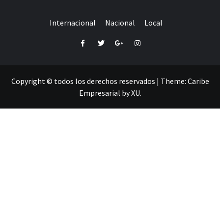
Internacional
Nacional
Local
Facebook
Twitter
Google+
Instagram
Copyright © todos los derechos reservados
|
Theme:
Caribe
Empresarial
by
XU
.