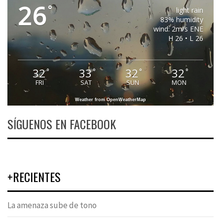
26
°
light rain
83% humidity
wind: 2m/s ENE
H 26 • L 26
32
33
32
32
°
°
°
°
FRI
SAT
SUN
MON
Weather from OpenWeatherMap
SÍGUENOS EN FACEBOOK
+RECIENTES
La amenaza sube de tono