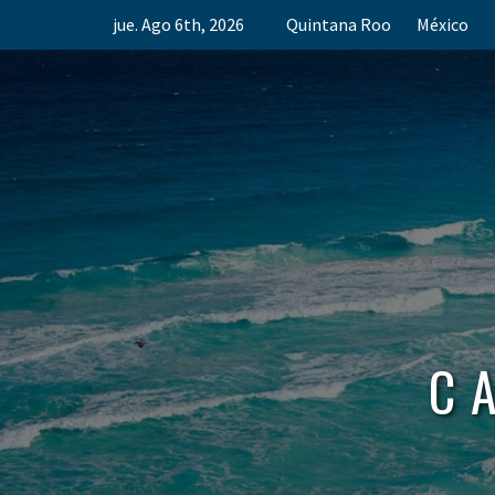
Skip
jue. Ago 6th, 2026
Quintana Roo
México
to
content
C