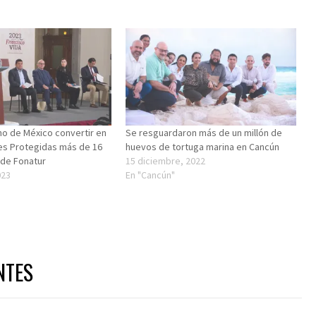
o de México convertir en
Se resguardaron más de un millón de
es Protegidas más de 16
huevos de tortuga marina en Cancún
 de Fonatur
15 diciembre, 2022
023
En "Cancún"
NTES