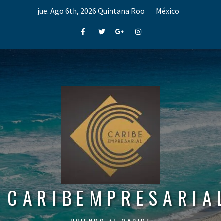
Skip
jue. Ago 6th, 2026
Quintana Roo
México
to
content
Facebook
Twitter
Google+
Instagram
CARIBEMPRESARIA
UNIENDO AL CARIBE