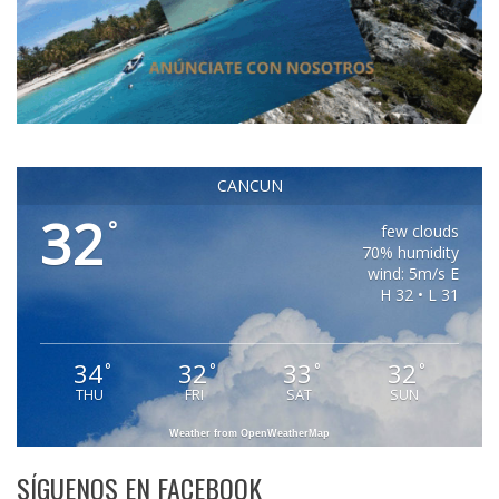
CANCUN
32
°
few clouds
70% humidity
wind: 5m/s E
H 32 • L 31
34
32
33
32
°
°
°
°
THU
FRI
SAT
SUN
Weather from OpenWeatherMap
SÍGUENOS EN FACEBOOK