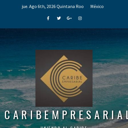
Skip
jue. Ago 6th, 2026
Quintana Roo
México
to
content
Facebook
Twitter
Google+
Instagram
CARIBEMPRESARIA
UNIENDO AL CARIBE