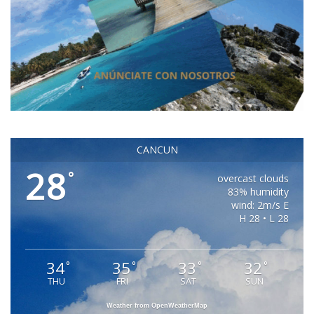
CANCUN
28
°
overcast clouds
83% humidity
wind: 2m/s E
H 28 • L 28
34
35
33
32
°
°
°
°
THU
FRI
SAT
SUN
Weather from OpenWeatherMap