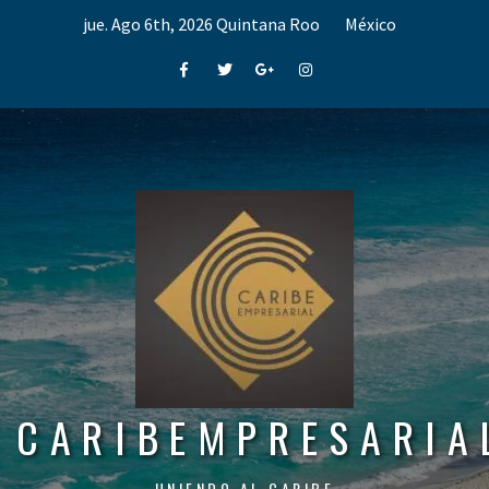
Skip
jue. Ago 6th, 2026
Quintana Roo
México
to
content
Facebook
Twitter
Google+
Instagram
CARIBEMPRESARIA
UNIENDO AL CARIBE