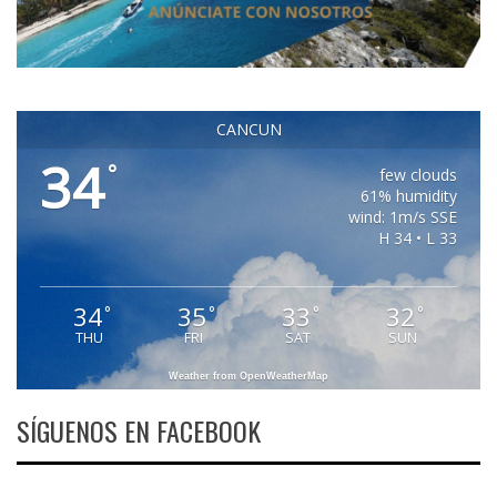
CANCUN
34
°
few clouds
61% humidity
wind: 1m/s SSE
H 34 • L 33
34
35
33
32
°
°
°
°
THU
FRI
SAT
SUN
Weather from OpenWeatherMap
SÍGUENOS EN FACEBOOK