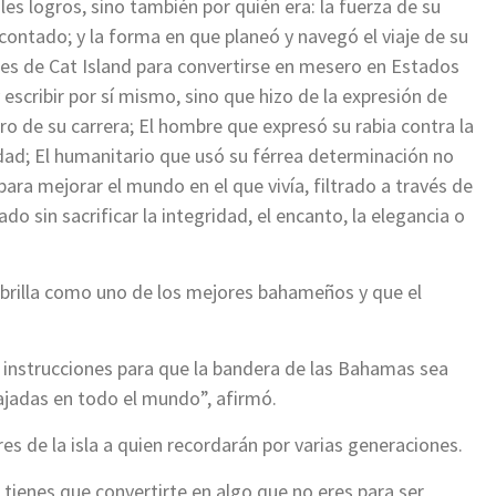
s logros, sino también por quién era: la fuerza de su
 contado; y la forma en que planeó y navegó el viaje de su
tes de Cat Island para convertirse en mesero en Estados
 escribir por sí mismo, sino que hizo de la expresión de
o de su carrera; El hombre que expresó su rabia contra la
nidad; El humanitario que usó su férrea determinación no
ara mejorar el mundo en el que vivía, filtrado a través de
do sin sacrificar la integridad, el encanto, la elegancia o
o brilla como uno de los mejores bahameños y que el
o instrucciones para que la bandera de las Bahamas sea
ajadas en todo el mundo”, afirmó.
es de la isla a quien recordarán por varias generaciones.
tienes que convertirte en algo que no eres para ser