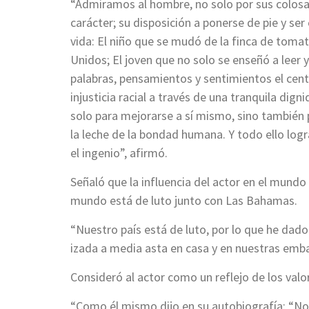
“Admiramos al hombre, no solo por sus colosale
carácter; su disposición a ponerse de pie y ser
vida: El niño que se mudó de la finca de toma
Unidos; El joven que no solo se enseñó a leer y
palabras, pensamientos y sentimientos el centr
injusticia racial a través de una tranquila dig
solo para mejorarse a sí mismo, sino también p
la leche de la bondad humana. Y todo ello logra
el ingenio”, afirmó.
Señaló que la influencia del actor en el mund
mundo está de luto junto con Las Bahamas.
“Nuestro país está de luto, por lo que he dad
izada a media asta en casa y en nuestras emb
Consideró al actor como un reflejo de los valor
“Como él mismo dijo en su autobiografía: “No 