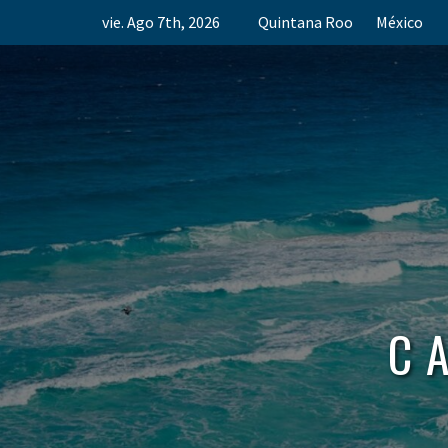
Skip
vie. Ago 7th, 2026
Quintana Roo
México
to
content
C