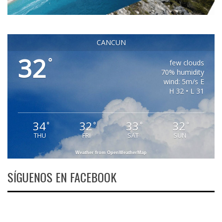
CANCUN
32
°
few clouds
70% humidity
wind: 5m/s E
H 32 • L 31
34
32
33
32
°
°
°
°
THU
FRI
SAT
SUN
Weather from OpenWeatherMap
SÍGUENOS EN FACEBOOK