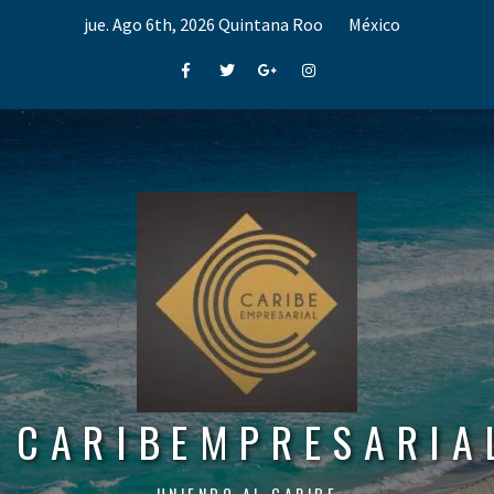
Skip
jue. Ago 6th, 2026
Quintana Roo
México
to
content
Facebook
Twitter
Google+
Instagram
CARIBEMPRESARIA
UNIENDO AL CARIBE