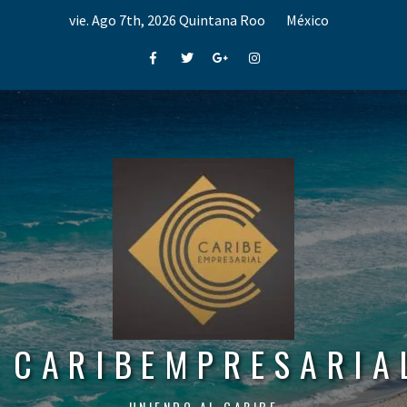
Skip
vie. Ago 7th, 2026
Quintana Roo
México
to
content
Facebook
Twitter
Google+
Instagram
CARIBEMPRESARIA
UNIENDO AL CARIBE