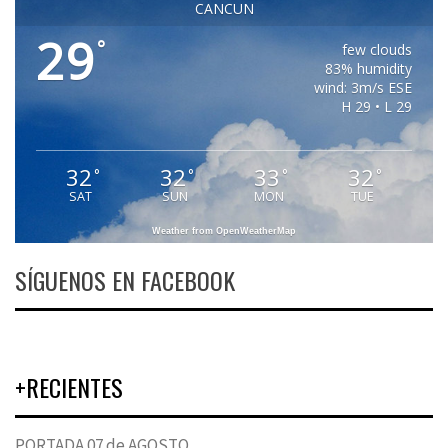
CANCUN
29
°
few clouds
83% humidity
wind: 3m/s ESE
H 29 • L 29
32
32
33
32
°
°
°
°
SAT
SUN
MON
TUE
Weather from OpenWeatherMap
SÍGUENOS EN FACEBOOK
+RECIENTES
PORTADA 07 de AGOSTO