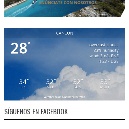
CANCUN
28
°
overcast clouds
83% humidity
wind: 3m/s ENE
H 28 • L 28
34
32
32
33
°
°
°
°
FRI
SAT
SUN
MON
Weather from OpenWeatherMap
SÍGUENOS EN FACEBOOK