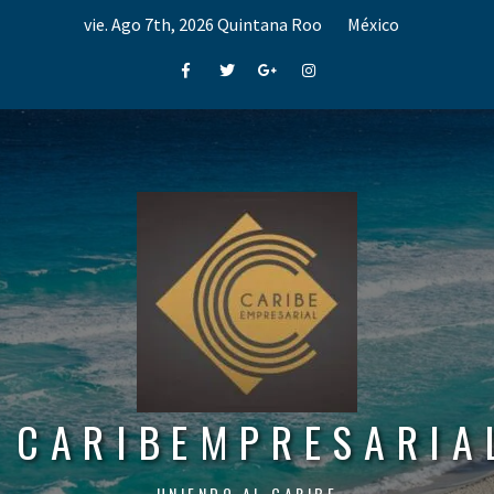
Skip
vie. Ago 7th, 2026
Quintana Roo
México
to
content
Facebook
Twitter
Google+
Instagram
CARIBEMPRESARIA
UNIENDO AL CARIBE