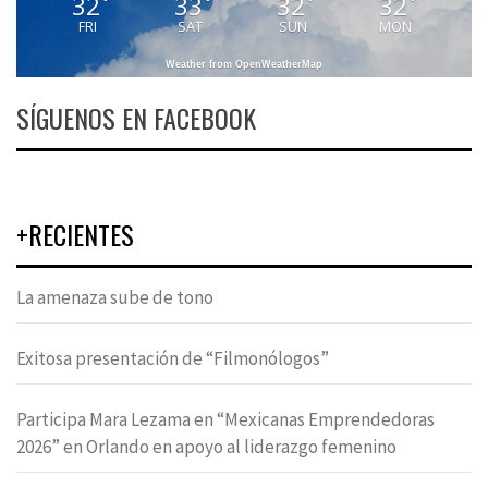
32
33
32
32
°
°
°
°
FRI
SAT
SUN
MON
Weather from OpenWeatherMap
SÍGUENOS EN FACEBOOK
+RECIENTES
La amenaza sube de tono
Exitosa presentación de “Filmonólogos”
Participa Mara Lezama en “Mexicanas Emprendedoras
2026” en Orlando en apoyo al liderazgo femenino