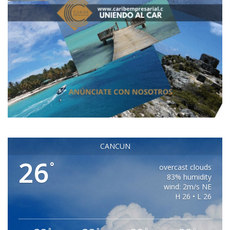
CANCUN
26
°
overcast clouds
83% humidity
wind: 2m/s NE
H 26 • L 26