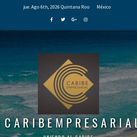
Skip
jue. Ago 6th, 2026
Quintana Roo
México
to
content
Facebook
Twitter
Google+
Instagram
CARIBEMPRESARIA
UNIENDO AL CARIBE