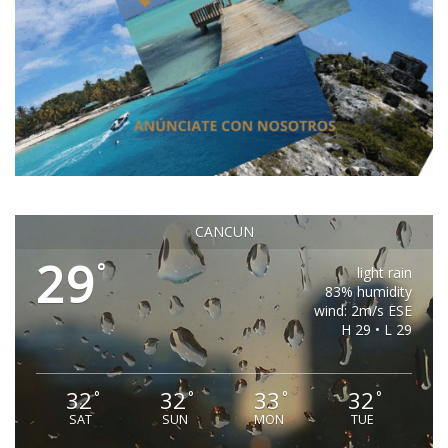
CANCUN
29
°
light rain
83% humidity
wind: 2m/s ESE
H 29 • L 29
32
32
33
32
°
°
°
°
SAT
SUN
MON
TUE