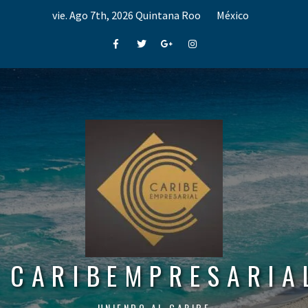
Skip
vie. Ago 7th, 2026
Quintana Roo
México
to
content
Facebook
Twitter
Google+
Instagram
CARIBEMPRESARIA
UNIENDO AL CARIBE