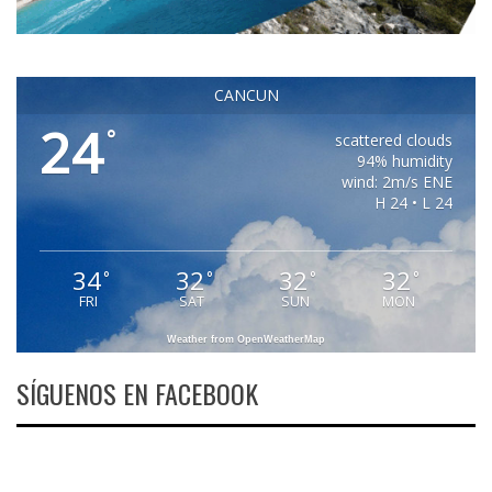
CANCUN
24
°
scattered clouds
94% humidity
wind: 2m/s ENE
H 24 • L 24
34
32
32
32
°
°
°
°
FRI
SAT
SUN
MON
Weather from OpenWeatherMap
SÍGUENOS EN FACEBOOK