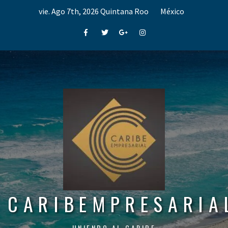
Skip
vie. Ago 7th, 2026
Quintana Roo
México
to
content
Facebook
Twitter
Google+
Instagram
CARIBEMPRESARIA
UNIENDO AL CARIBE