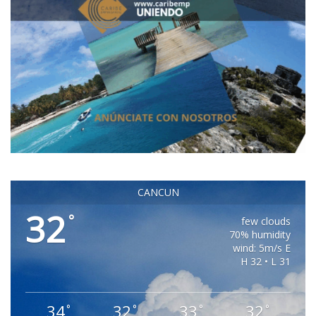
CANCUN
32
°
few clouds
70% humidity
wind: 5m/s E
H 32 • L 31
34
32
33
32
°
°
°
°