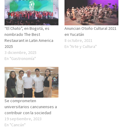
“El Chato”, en Bogotá, es
Anuncian Otoño Cultural 2021
nombrado The Best
en Yucatán
Restaurant in Latin America
8 octubre, 2021
2025
En "Arte y Cultura"
3 diciembre, 2025
En "Gastronomía"
Se comprometen
universitarios cancunenses a
contribuir con la sociedad
19 septiembre, 2023
En "Cancún"