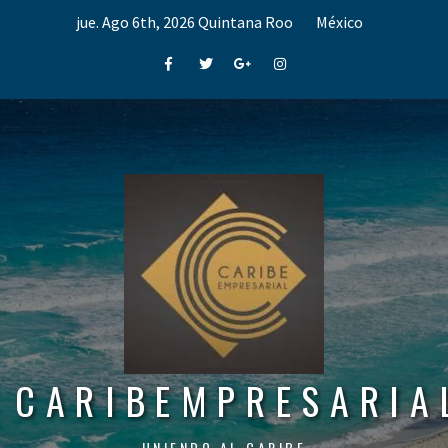
Skip
jue. Ago 6th, 2026
Quintana Roo
México
to
content
Facebook
Twitter
Google+
Instagram
CARIBEMPRESARIA
UNIENDO AL CARIBE