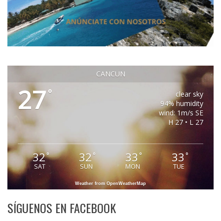
CANCUN
27
°
clear sky
94% humidity
wind: 1m/s SE
H 27 • L 27
32
32
33
33
°
°
°
°
SAT
SUN
MON
TUE
Weather from OpenWeatherMap
SÍGUENOS EN FACEBOOK