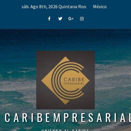
Skip
sáb. Ago 8th, 2026
Quintana Roo
México
to
content
Facebook
Twitter
Google+
Instagram
CARIBEMPRESARIA
UNIENDO AL CARIBE