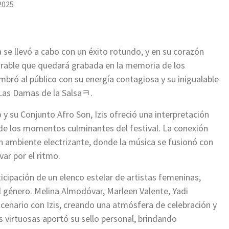
 2025
a se llevó a cabo con un éxito rotundo, y en su corazón
rable que quedará grabada en la memoria de los
umbró al público con su energía contagiosa y su inigualable
«Las Damas de la Salsaﾻ.
su Conjunto Afro Son, Izis ofreció una interpretación
de los momentos culminantes del festival. La conexión
un ambiente electrizante, donde la música se fusionó con
evar por el ritmo.
icipación de un elenco estelar de artistas femeninas,
l género. Melina Almodóvar, Marleen Valente, Yadi
cenario con Izis, creando una atmósfera de celebración y
irtuosas aportó su sello personal, brindando