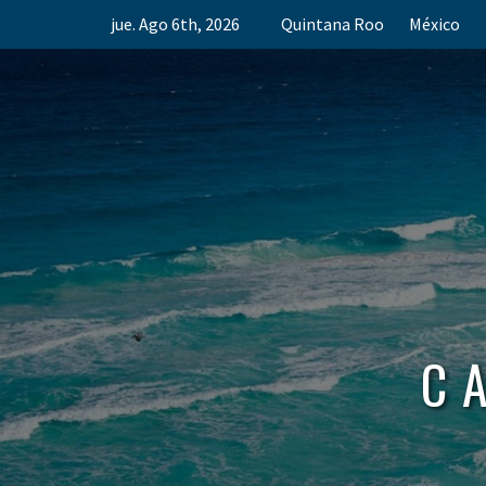
Skip
jue. Ago 6th, 2026
Quintana Roo
México
to
content
C