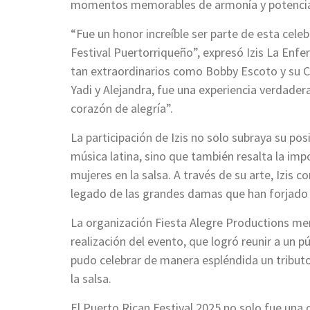
momentos memorables de armonía y potencia
“Fue un honor increíble ser parte de esta celeb
Festival Puertorriqueño”, expresó Izis La Enfe
tan extraordinarios como Bobby Escoto y su Co
Yadi y Alejandra, fue una experiencia verdader
corazón de alegría”.
La participación de Izis no solo subraya su p
música latina, sino que también resalta la imp
mujeres en la salsa. A través de su arte, Izis 
legado de las grandes damas que han forjado 
La organización Fiesta Alegre Productions me
realización del evento, que logró reunir a un p
pudo celebrar de manera espléndida un tributo
la salsa.
El Puerto Rican Festival 2025 no solo fue una c