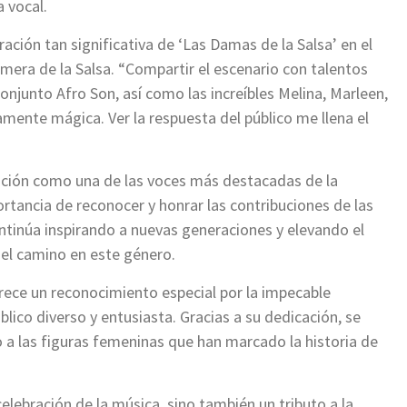
 vocal.
ración tan significativa de ‘Las Damas de la Salsa’ en el
rmera de la Salsa. “Compartir el escenario con talentos
njunto Afro Son, así como las increíbles Melina, Marleen,
amente mágica. Ver la respuesta del público me llena el
osición como una de las voces más destacadas de la
ortancia de reconocer y honrar las contribuciones de las
continúa inspirando a nuevas generaciones y elevando el
el camino en este género.
rece un reconocimiento especial por la impecable
úblico diverso y entusiasta. Gracias a su dedicación, se
 a las figuras femeninas que han marcado la historia de
elebración de la música, sino también un tributo a la