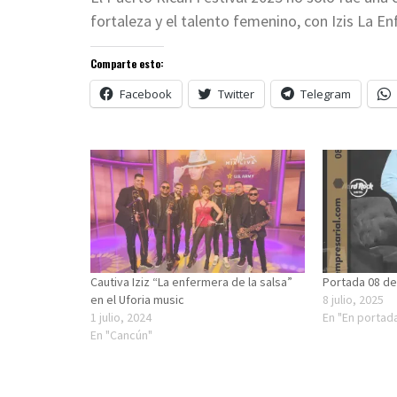
fortaleza y el talento femenino, con Izis La E
Comparte esto:
Facebook
Twitter
Telegram
Cautiva Iziz “La enfermera de la salsa”
Portada 08 de 
en el Uforia music
8 julio, 2025
1 julio, 2024
En "En portad
En "Cancún"