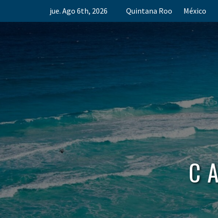
Skip
jue. Ago 6th, 2026
Quintana Roo
México
to
content
C