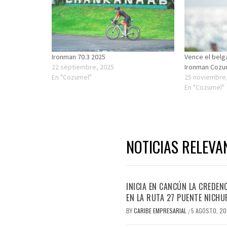
Ironman 70.3 2025
Vence el belg
22 septiembre, 2025
Ironman Cozu
En "Cozumel"
25 noviembre
En "Cozumel"
NOTICIAS RELEVA
INICIA EN CANCÚN LA CREDEN
EN LA RUTA 27 PUENTE NICHU
BY
CARIBE EMPRESARIAL
5 AGOSTO, 2
/