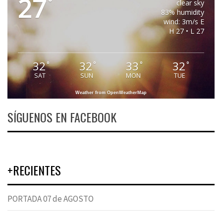
27
°
clear sky
83% humidity
wind: 3m/s E
H 27 • L 27
32
32
33
32
°
°
°
°
SAT
SUN
MON
TUE
Weather from OpenWeatherMap
SÍGUENOS EN FACEBOOK
+RECIENTES
PORTADA 07 de AGOSTO