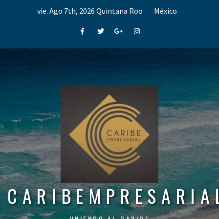
Skip
vie. Ago 7th, 2026
Quintana Roo
México
to
content
Facebook
Twitter
Google+
Instagram
CARIBEMPRESARIA
UNIENDO AL CARIBE