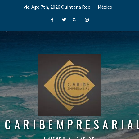
Skip
vie. Ago 7th, 2026
Quintana Roo
México
to
content
Facebook
Twitter
Google+
Instagram
CARIBEMPRESARIA
UNIENDO AL CARIBE