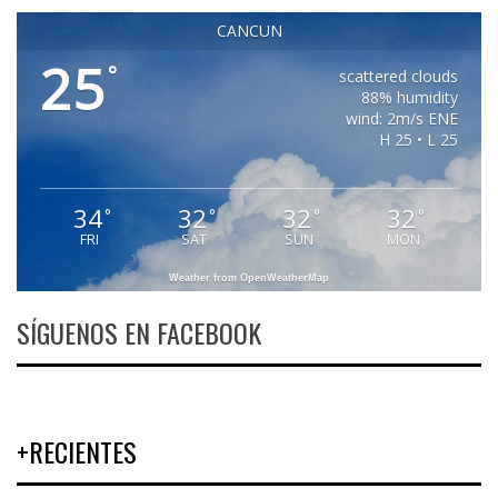
CANCUN
25
°
scattered clouds
88% humidity
wind: 2m/s ENE
H 25 • L 25
34
32
32
32
°
°
°
°
FRI
SAT
SUN
MON
Weather from OpenWeatherMap
SÍGUENOS EN FACEBOOK
+RECIENTES