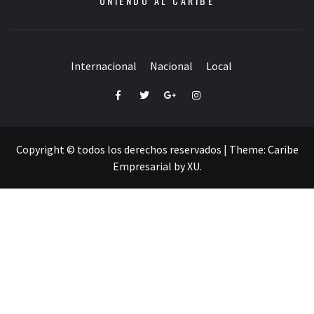
UNIENDO AL CARIBE
Internacional
Nacional
Local
Facebook
Twitter
Google+
Instagram
Copyright © todos los derechos reservados
|
Theme:
Caribe
Empresarial
by
XU
.