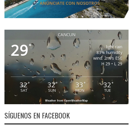
CANCUN
29
°
light rain
83% humidity
wind: 2m/s ESE
H 29 • L 29
32
32
33
32
°
°
°
°
SAT
SUN
MON
TUE
Weather from OpenWeatherMap
SÍGUENOS EN FACEBOOK