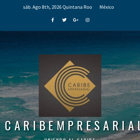
Skip
sáb. Ago 8th, 2026
Quintana Roo
México
to
content
Facebook
Twitter
Google+
Instagram
CARIBEMPRESARIA
UNIENDO AL CARIBE