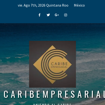
Skip
vie. Ago 7th, 2026
Quintana Roo
México
to
content
Facebook
Twitter
Google+
Instagram
CARIBEMPRESARIA
UNIENDO AL CARIBE