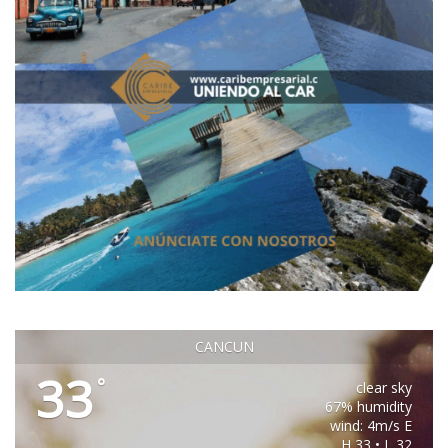
CANCUN
33
°
clear sky
67% humidity
wind: 4m/s E
H 33 • L 32