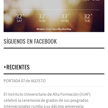
32
32
33
32
°
°
°
°
SAT
SUN
MON
TUE
Weather from OpenWeatherMap
SÍGUENOS EN FACEBOOK
+RECIENTES
PORTADA 07 de AGOSTO
El Instituto Universitario de Alta Formación (IUAF)
celebró la ceremonia de grados de sus posgrados
internacionales rumbo a su décimo aniversario