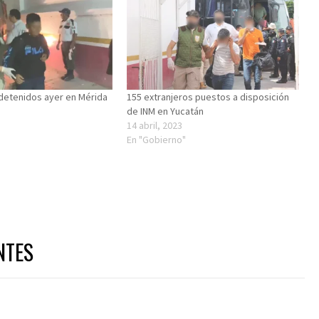
detenidos ayer en Mérida
155 extranjeros puestos a disposición
de INM en Yucatán
14 abril, 2023
En "Gobierno"
NTES