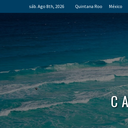
Skip
sáb. Ago 8th, 2026
Quintana Roo
México
to
content
C