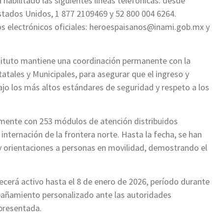
a habilitado las siguientes líneas telefónicas: desde
stados Unidos, 1 877 2109469 y 52 800 004 6264.
s electrónicos oficiales:
heroespaisanos@inami.gob.mx
y
stituto mantiene una coordinación permanente con la
tatales y Municipales, para asegurar que el ingreso y
ajo los más altos estándares de seguridad y respeto a los
mente con 253 módulos de atención distribuidos
internación de la frontera norte. Hasta la fecha, se han
y orientaciones a personas en movilidad, demostrando el
cerá activo hasta el 8 de enero de 2026, período durante
pañamiento personalizado ante las autoridades
presentada.