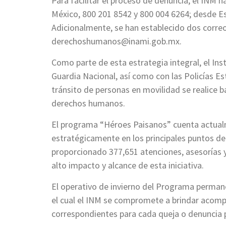
Para facilitar el proceso de denuncia, el INM h
México, 800 201 8542 y 800 004 6264; desde E
Adicionalmente, se han establecido dos correo
derechoshumanos@inami.gob.mx
.
Como parte de esta estrategia integral, el In
Guardia Nacional, así como con las Policías Es
tránsito de personas en movilidad se realice b
derechos humanos.
El programa “Héroes Paisanos” cuenta actual
estratégicamente en los principales puntos de 
proporcionado 377,651 atenciones, asesorías 
alto impacto y alcance de esta iniciativa.
El operativo de invierno del Programa permane
el cual el INM se compromete a brindar acom
correspondientes para cada queja o denuncia 