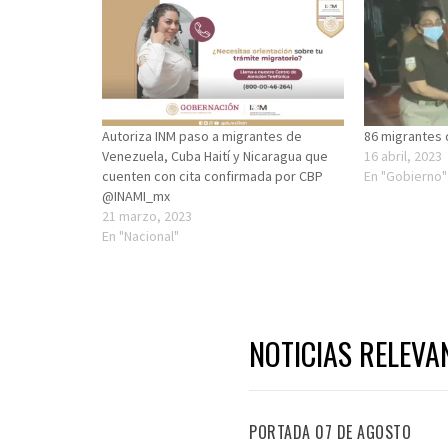
Autoriza INM paso a migrantes de
86 migrantes 
Venezuela, Cuba Haití y Nicaragua que
16 abril, 2023
cuenten con cita confirmada por CBP
En "Gobierno"
@INAMI_mx
21 marzo, 2023
En "Nacional"
NOTICIAS RELEVA
PORTADA 07 DE AGOSTO