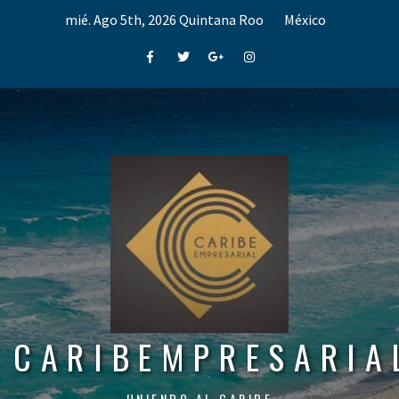
Skip
mié. Ago 5th, 2026
Quintana Roo
México
to
content
Facebook
Twitter
Google+
Instagram
CARIBEMPRESARIA
UNIENDO AL CARIBE