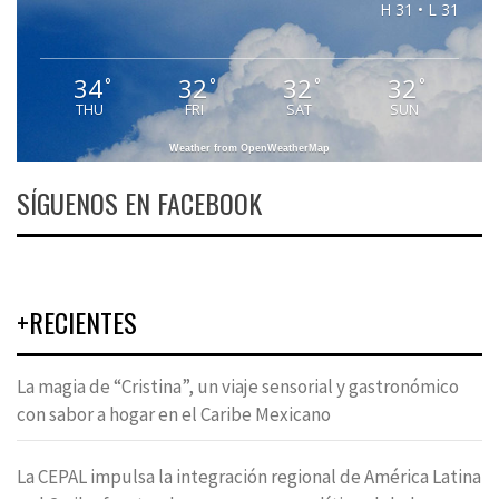
H 31 • L 31
34
32
32
32
°
°
°
°
THU
FRI
SAT
SUN
Weather from OpenWeatherMap
SÍGUENOS EN FACEBOOK
+RECIENTES
La magia de “Cristina”, un viaje sensorial y gastronómico
con sabor a hogar en el Caribe Mexicano
La CEPAL impulsa la integración regional de América Latina