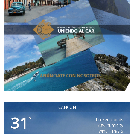
CANCUN
31
°
broken clouds
73% humidity
wind: 1m/s S