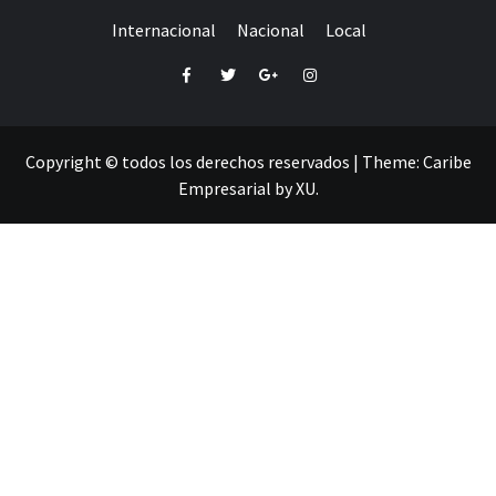
Internacional
Nacional
Local
Facebook
Twitter
Google+
Instagram
Copyright © todos los derechos reservados
|
Theme:
Caribe
Empresarial
by
XU
.