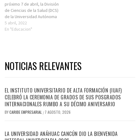
próximo 7 de abril, la División
de Ciencias de la Salud (DCS)
de la Universidad Autónoma
del Estado de Quintana Roo,
5 abril, 2022
realizó un evento que contó
En "Educacion"
con la participación de más
de 400 alumnos,
acompañados de docentes y
personal…
NOTICIAS RELEVANTES
EL INSTITUTO UNIVERSITARIO DE ALTA FORMACIÓN (IUAF)
CELEBRÓ LA CEREMONIA DE GRADOS DE SUS POSGRADOS
INTERNACIONALES RUMBO A SU DÉCIMO ANIVERSARIO
BY
CARIBE EMPRESARIAL
7 AGOSTO, 2026
/
LA UNIVERSIDAD ANÁHUAC CANCÚN DIO LA BIENVENIDA