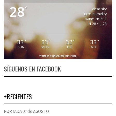
28
°
clear sky
88% humidity
wind: 2m/s E
H 28 • L 28
33
33
32
33
°
°
°
°
SUN
MON
TUE
WED
Weather from OpenWeatherMap
SÍGUENOS EN FACEBOOK
+RECIENTES
PORTADA 07 de AGOSTO