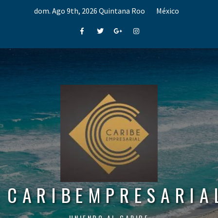
Skip
dom. Ago 9th, 2026
Quintana Roo
México
to
content
Facebook
Twitter
Google+
Instagram
CARIBEMPRESARIA
UNIENDO AL CARIBE