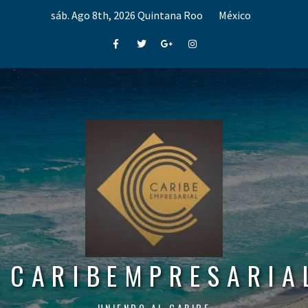
Skip
sáb. Ago 8th, 2026
Quintana Roo
México
to
content
Facebook
Twitter
Google+
Instagram
CARIBEMPRESARIA
UNIENDO AL CARIBE