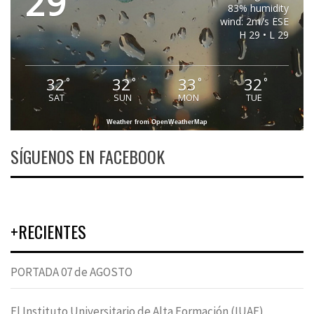
29
83% humidity
wind: 2m/s ESE
H 29 • L 29
32
32
33
32
°
°
°
°
SAT
SUN
MON
TUE
Weather from OpenWeatherMap
SÍGUENOS EN FACEBOOK
+RECIENTES
PORTADA 07 de AGOSTO
El Instituto Universitario de Alta Formación (IUAF)