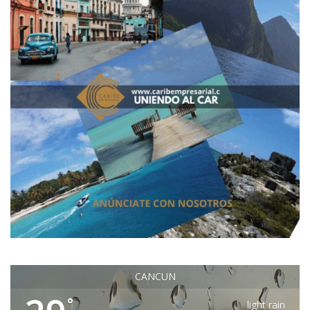
CANCUN
°
light rain