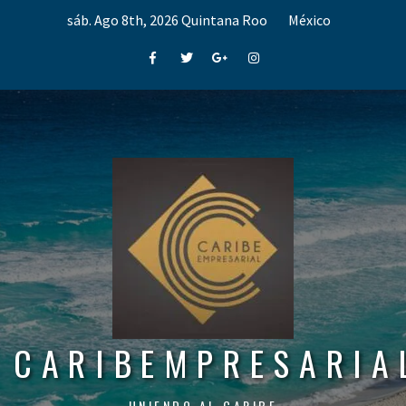
Skip
sáb. Ago 8th, 2026
Quintana Roo
México
to
content
Facebook
Twitter
Google+
Instagram
CARIBEMPRESARIA
UNIENDO AL CARIBE