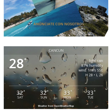
CANCUN
28
°
light rain
87% humidity
wind: 1m/s SSE
H 28 • L 26
32
32
33
33
°
°
°
°
SAT
SUN
MON
TUE
Weather from OpenWeatherMap