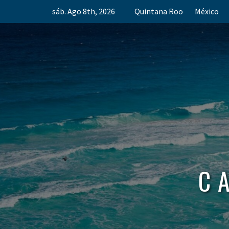
Skip
sáb. Ago 8th, 2026
Quintana Roo
México
to
content
C