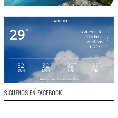
CANCUN
29
°
scattered clouds
83% humidity
wind: 3m/s E
H 29 • L 29
32
32
32
33
°
°
°
°
SUN
MON
TUE
WED
Weather from OpenWeatherMap
SÍGUENOS EN FACEBOOK