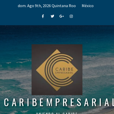
Skip
dom. Ago 9th, 2026
Quintana Roo
México
to
content
Facebook
Twitter
Google+
Instagram
CARIBEMPRESARIA
UNIENDO AL CARIBE