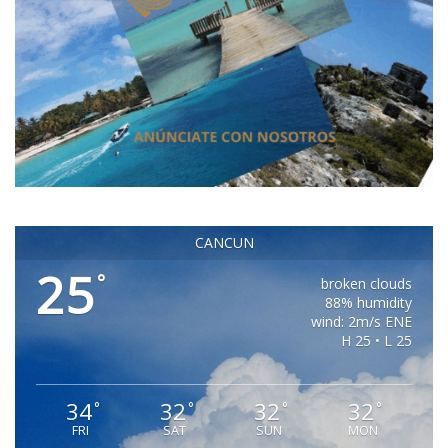
CANCUN
25
°
broken clouds
88% humidity
wind: 2m/s ENE
H 25 • L 25
34
32
32
32
°
°
°
°
FRI
SAT
SUN
MON