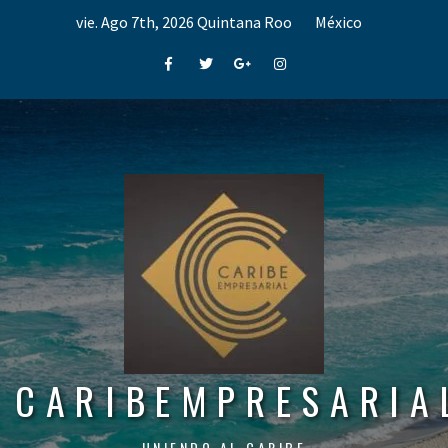
Skip
vie. Ago 7th, 2026
Quintana Roo
México
to
content
Facebook
Twitter
Google+
Instagram
CARIBEMPRESARIA
UNIENDO AL CARIBE