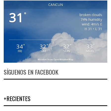
CANCUN
31
°
broken clouds
74% humidity
wind: 4m/s E
H 31 • L 31
34
32
32
33
°
°
°
°
FRI
SAT
SUN
MON
Weather from OpenWeatherMap
SÍGUENOS EN FACEBOOK
+RECIENTES