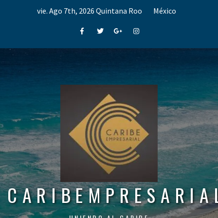
Skip
vie. Ago 7th, 2026
Quintana Roo
México
to
content
Facebook
Twitter
Google+
Instagram
CARIBEMPRESARIA
UNIENDO AL CARIBE