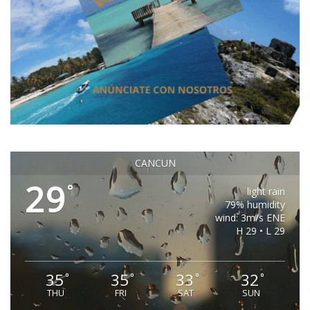
CANCUN
29
°
light rain
79% humidity
wind: 3m/s ENE
H 29 • L 29
35
35
33
32
°
°
°
°
THU
FRI
SAT
SUN