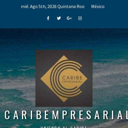
Skip
mié. Ago 5th, 2026
Quintana Roo
México
to
content
Facebook
Twitter
Google+
Instagram
CARIBEMPRESARIA
UNIENDO AL CARIBE