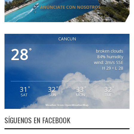
CANCUN
28
°
broken clouds
84% humidity
wind: 2m/s SSE
H 29 • L 28
31
32
33
32
°
°
°
°
SAT
SUN
MON
TUE
Weather from OpenWeatherMap
SÍGUENOS EN FACEBOOK