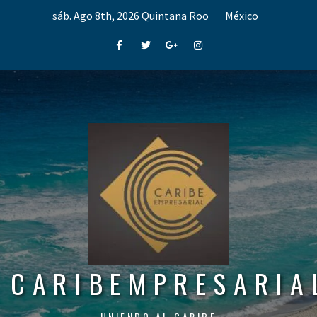
Skip
sáb. Ago 8th, 2026
Quintana Roo
México
to
content
Facebook
Twitter
Google+
Instagram
CARIBEMPRESARIA
UNIENDO AL CARIBE