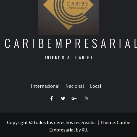
CARIBEMPRESARIA
UNIENDO AL CARIBE
Internacional
Nacional
Local
Facebook
Twitter
Google+
Instagram
Copyright © todos los derechos reservados
|
Theme:
Caribe
Empresarial
by
XU
.