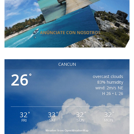
CANCUN
26
°
overcast clouds
83% humidity
wind: 2m/s NE
H 26 • L 26
32
33
32
32
°
°
°
°
FRI
SAT
SUN
MON
Weather from OpenWeatherMap