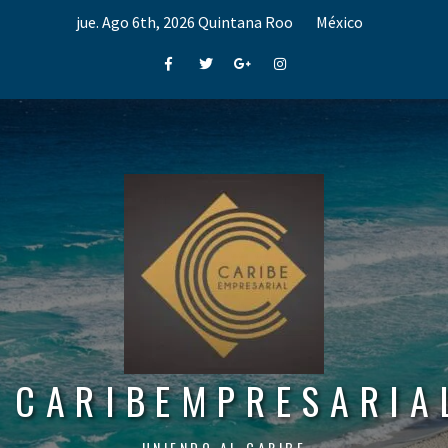
Skip
jue. Ago 6th, 2026
Quintana Roo
México
to
content
Facebook
Twitter
Google+
Instagram
CARIBEMPRESARIA
UNIENDO AL CARIBE