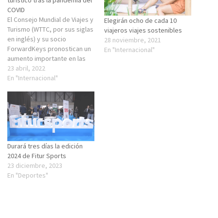
COVID
El Consejo Mundial de Viajes y
Elegirán ocho de cada 10
Turismo (WTTC, por sus siglas
viajeros viajes sostenibles
en inglés) y su socio
28 noviembre, 2021
ForwardKeys pronostican un
En "Internacional"
aumento importante en las
reservas de vuelos
23 abril, 2022
internacionales a nivel
En "Internacional"
mundial a medida que
despegan los viajes
internacionales. En el marco
de la Cumbre Global 21 del
WTTC, que se llevó…
Durará tres días la edición
2024 de Fitur Sports
23 diciembre, 2023
En "Deportes"