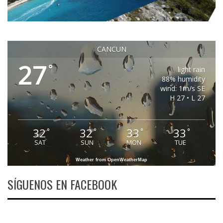
CANCUN
27
°
light rain
88% humidity
wind: 1m/s SE
H 27 • L 27
32
32
33
33
°
°
°
°
SAT
SUN
MON
TUE
Weather from OpenWeatherMap
SÍGUENOS EN FACEBOOK