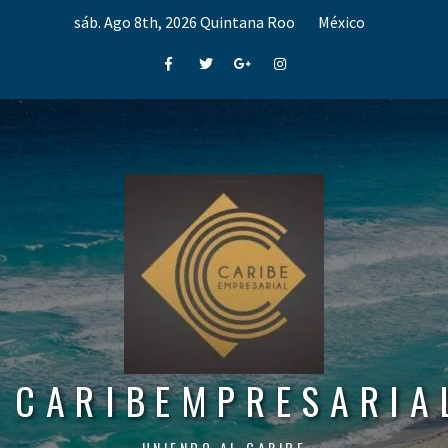
Skip
sáb. Ago 8th, 2026
Quintana Roo
México
to
content
Facebook
Twitter
Google+
Instagram
CARIBEMPRESARIA
UNIENDO AL CARIBE