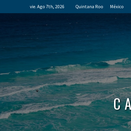
Skip
vie. Ago 7th, 2026
Quintana Roo
México
to
content
C