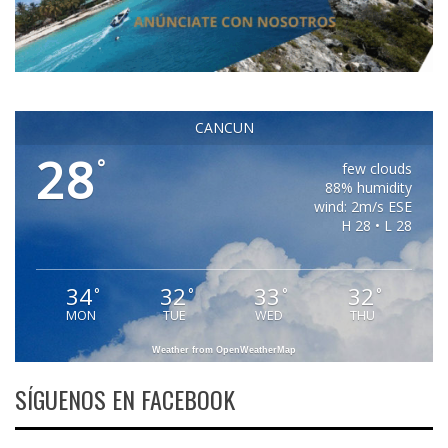
CANCUN
28
°
few clouds
88% humidity
wind: 2m/s ESE
H 28 • L 28
34
32
33
32
°
°
°
°
MON
TUE
WED
THU
Weather from OpenWeatherMap
SÍGUENOS EN FACEBOOK