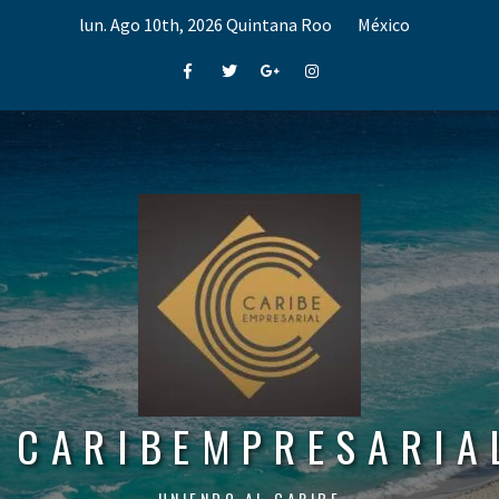
Skip
lun. Ago 10th, 2026
Quintana Roo
México
to
content
Facebook
Twitter
Google+
Instagram
CARIBEMPRESARIA
UNIENDO AL CARIBE