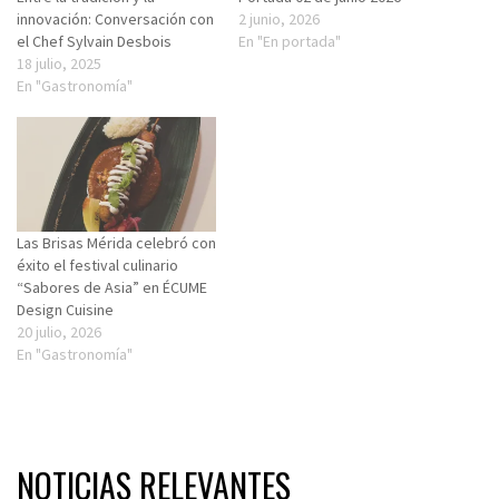
innovación: Conversación con
2 junio, 2026
el Chef Sylvain Desbois
En "En portada"
18 julio, 2025
En "Gastronomía"
Las Brisas Mérida celebró con
éxito el festival culinario
“Sabores de Asia” en ÉCUME
Design Cuisine
20 julio, 2026
En "Gastronomía"
NOTICIAS RELEVANTES