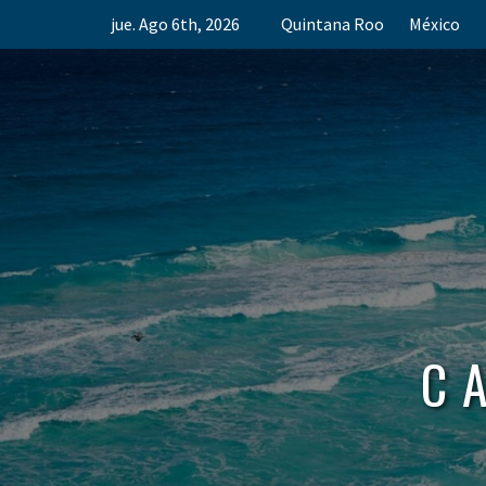
Skip
jue. Ago 6th, 2026
Quintana Roo
México
to
content
C