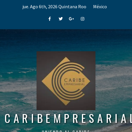
Skip
jue. Ago 6th, 2026
Quintana Roo
México
to
content
Facebook
Twitter
Google+
Instagram
CARIBEMPRESARIA
UNIENDO AL CARIBE