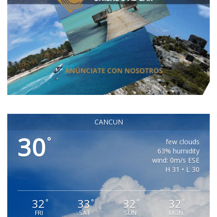
CANCUN
30
°
few clouds
63% humidity
wind: 0m/s ESE
H 31 • L 30
32
33
32
32
°
°
°
°
FRI
SAT
SUN
MON