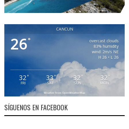
CANCUN
26
°
overcast clouds
83% humidity
wind: 2m/s NE
H 26 • L 26
32
33
32
32
°
°
°
°
FRI
SAT
SUN
MON
Weather from OpenWeatherMap
SÍGUENOS EN FACEBOOK