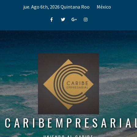
Skip
jue. Ago 6th, 2026
Quintana Roo
México
to
content
Facebook
Twitter
Google+
Instagram
CARIBEMPRESARIA
UNIENDO AL CARIBE