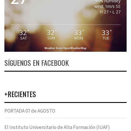
94% humidity
wind: 1m/s SE
H 27 • L 27
32
32
33
33
°
°
°
°
SAT
SUN
MON
TUE
Weather from OpenWeatherMap
SÍGUENOS EN FACEBOOK
+RECIENTES
PORTADA 07 de AGOSTO
El Instituto Universitario de Alta Formación (IUAF)