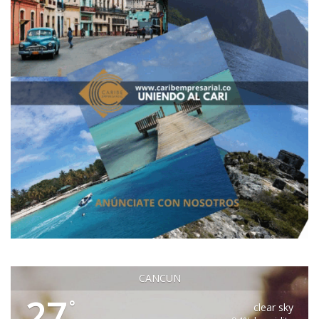
CANCUN
27
°
clear sky