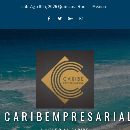
Skip
sáb. Ago 8th, 2026
Quintana Roo
México
to
content
Facebook
Twitter
Google+
Instagram
CARIBEMPRESARIA
UNIENDO AL CARIBE