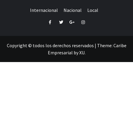
Internacional
Nacional
Local
Facebook
Twitter
Google+
Instagram
Copyright © todos los derechos reservados
|
Theme:
Caribe
Empresarial
by
XU
.