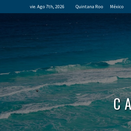
Skip
vie. Ago 7th, 2026
Quintana Roo
México
to
content
C