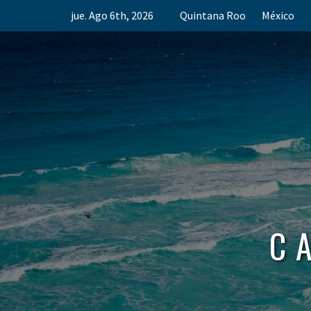
Skip
jue. Ago 6th, 2026
Quintana Roo
México
to
content
C