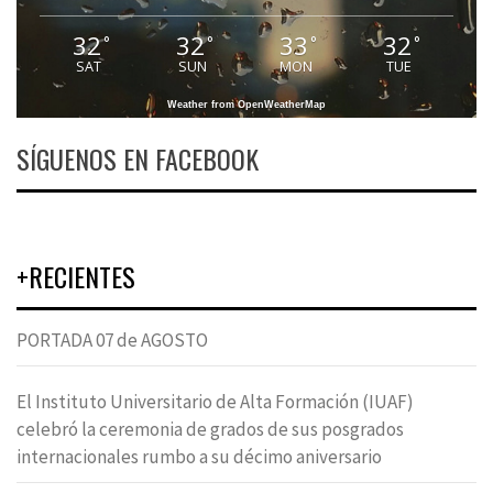
32
32
33
32
°
°
°
°
SAT
SUN
MON
TUE
Weather from OpenWeatherMap
SÍGUENOS EN FACEBOOK
+RECIENTES
PORTADA 07 de AGOSTO
El Instituto Universitario de Alta Formación (IUAF)
celebró la ceremonia de grados de sus posgrados
internacionales rumbo a su décimo aniversario