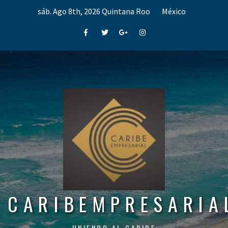
Skip
sáb. Ago 8th, 2026
Quintana Roo
México
to
content
Facebook
Twitter
Google+
Instagram
CARIBEMPRESARIA
UNIENDO AL CARIBE