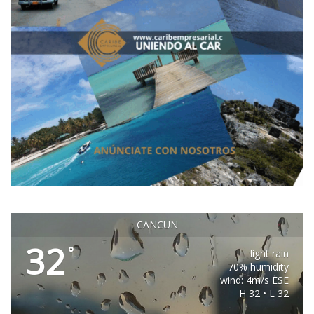
CANCUN
32
°
light rain
70% humidity
wind: 4m/s ESE
H 32 • L 32