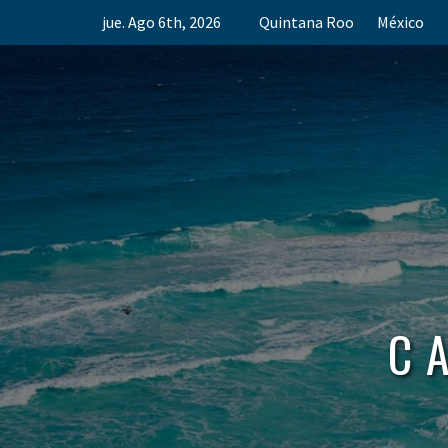
Skip
jue. Ago 6th, 2026
Quintana Roo
México
to
content
C