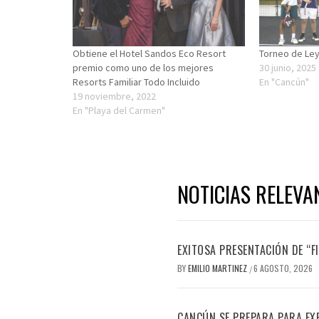
Obtiene el Hotel Sandos Eco Resort
Torneo de Le
premio como uno de los mejores
30 junio, 2025
Resorts Familiar Todo Incluido
En "Cancún"
19 noviembre, 2022
En "Playa del Carmen"
NOTICIAS RELEVA
EXITOSA PRESENTACIÓN DE “
BY
EMILIO MARTINEZ
6 AGOSTO, 2026
/
CANCÚN SE PREPARA PARA EX