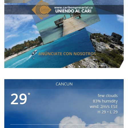
CANCUN
29
°
few clouds
83% humidity
wind: 2m/s ESE
H 29 • L 29