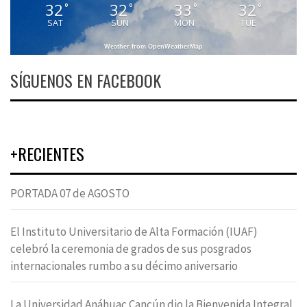
32
32
33
32
°
°
°
°
SAT
SUN
MON
TUE
Weather from OpenWeatherMap
SÍGUENOS EN FACEBOOK
+RECIENTES
PORTADA 07 de AGOSTO
El Instituto Universitario de Alta Formación (IUAF)
celebró la ceremonia de grados de sus posgrados
internacionales rumbo a su décimo aniversario
La Universidad Anáhuac Cancún dio la Bienvenida Integral