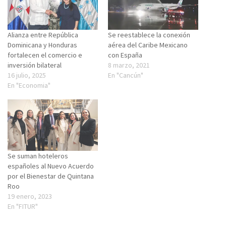
Alianza entre República
Se reestablece la conexión
Dominicana y Honduras
aérea del Caribe Mexicano
fortalecen el comercio e
con España
inversión bilateral
8 marzo, 2021
16 julio, 2025
En "Cancún"
En "Economia"
Se suman hoteleros
españoles al Nuevo Acuerdo
por el Bienestar de Quintana
Roo
19 enero, 2023
En "FITUR"