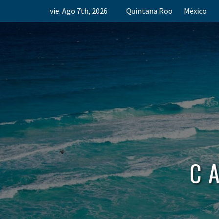
Skip
vie. Ago 7th, 2026
Quintana Roo
México
to
content
C