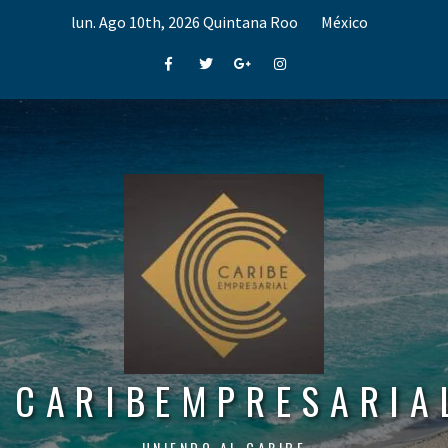
Skip
lun. Ago 10th, 2026
Quintana Roo
México
to
content
Facebook
Twitter
Google+
Instagram
CARIBEMPRESARIA
UNIENDO AL CARIBE