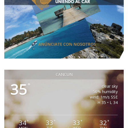
CANCUN
35
°
clear sky
56% humidity
wind: 1m/s SSE
H 35 • L 34
34
33
33
32
°
°
°
°